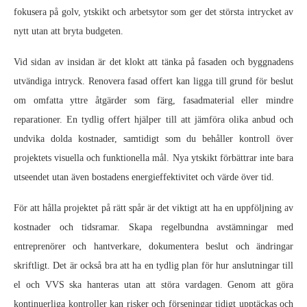
fokusera på golv, ytskikt och arbetsytor som ger det största intrycket av
nytt utan att bryta budgeten.
Vid sidan av insidan är det klokt att tänka på fasaden och byggnadens
utvändiga intryck. Renovera fasad offert kan ligga till grund för beslut
om omfatta yttre åtgärder som färg, fasadmaterial eller mindre
reparationer. En tydlig offert hjälper till att jämföra olika anbud och
undvika dolda kostnader, samtidigt som du behåller kontroll över
projektets visuella och funktionella mål. Nya ytskikt förbättrar inte bara
utseendet utan även bostadens energieffektivitet och värde över tid.
För att hålla projektet på rätt spår är det viktigt att ha en uppföljning av
kostnader och tidsramar. Skapa regelbundna avstämningar med
entreprenörer och hantverkare, dokumentera beslut och ändringar
skriftligt. Det är också bra att ha en tydlig plan för hur anslutningar till
el och VVS ska hanteras utan att störa vardagen. Genom att göra
kontinuerliga kontroller kan risker och förseningar tidigt upptäckas och