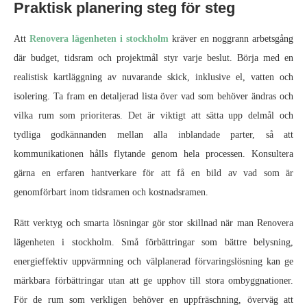
Praktisk planering steg för steg
Att
Renovera lägenheten i stockholm
kräver en noggrann arbetsgång
där budget, tidsram och projektmål styr varje beslut. Börja med en
realistisk kartläggning av nuvarande skick, inklusive el, vatten och
isolering. Ta fram en detaljerad lista över vad som behöver ändras och
vilka rum som prioriteras. Det är viktigt att sätta upp delmål och
tydliga godkännanden mellan alla inblandade parter, så att
kommunikationen hålls flytande genom hela processen. Konsultera
gärna en erfaren hantverkare för att få en bild av vad som är
genomförbart inom tidsramen och kostnadsramen.
Rätt verktyg och smarta lösningar gör stor skillnad när man Renovera
lägenheten i stockholm. Små förbättringar som bättre belysning,
energieffektiv uppvärmning och välplanerad förvaringslösning kan ge
märkbara förbättringar utan att ge upphov till stora ombyggnationer.
För de rum som verkligen behöver en uppfräschning, överväg att