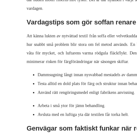
vardagen.
Vardagstips som gör soffan renare
Att känna lukten av nytvättad textil från soffa eller velvetkudd
hur snabbt små problem blir stora om fel metod används. En 
våta för mycket, och luftarens varma rödgula fläckflykt. Den 
minimerar risken för färgförändringar när säsongen skiftar.
Dammsugning långt innan nysvabbad mestadels av damms 
Testa alltid en dold plats för färg och struktur innan beha
Använd rätt rengöringsmedel enligt fabrikens anvisning.
Arbeta i små ytor för jämn behandling.
Avsluta med en luftiga yta där textilen får torka helt.
Genvägar som faktiskt funkar när r