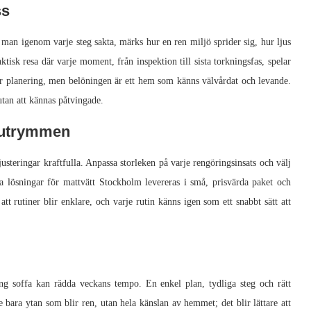
ss
 man igenom varje steg sakta, märks hur en ren miljö sprider sig, hur ljus
tisk resa där varje moment, från inspektion till sista torkningsfas, spelar
räver planering, men belöningen är ett hem som känns välvårdat och levande.
tan att kännas påtvingade.
 utrymmen
usteringar kraftfulla. Anpassa storleken på varje rengöringsinsats och välj
 lösningar för mattvätt Stockholm levereras i små, prisvärda paket och
att rutiner blir enklare, och varje rutin känns igen som ett snabbt sätt att
ng soffa kan rädda veckans tempo. En enkel plan, tydliga steg och rätt
 bara ytan som blir ren, utan hela känslan av hemmet; det blir lättare att