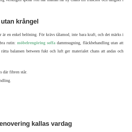
 utan krångel
ar är en enkel belöning. För krävs tålamod, inte bara kraft, och det märks i
bra rutin:
möbelrengöring soffa
dammsugning, fläckbehandling utan att
rätta balansen between fukt och luft ger materialet chans att andas och
där fibren står.
ndling.
enovering kallas vardag