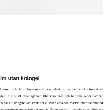
olm utan krångel
 damm och flax. Den som vill ha en effektiv mattvätt Stockholm vet att
å ytan, hur ljuset faller igenom fiberstrukturen och hur små repor dämpar
nnebär att avlägsna lös smuts först, sedan använda maskin eller handmetod
eg verkligen spelar roll när mattan får ny chans till fräschör och tålighet i