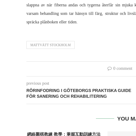
slappna av när fiberna andas och tygerna återfår sin mjuka ka
varsam behandling som tar hänsyn till färg, struktur och livslä
spräcka plånboken eller tiden.
MATTVÄTT STOCKHOLM
0 comment
previous post
RÖRINFODRING I GÖTEBORGS PRAKTISKA GUIDE
FÖR SANERING OCH REHABILITERING
YOU M
網絡圍棋教練 教學：掌握互動訓練方法