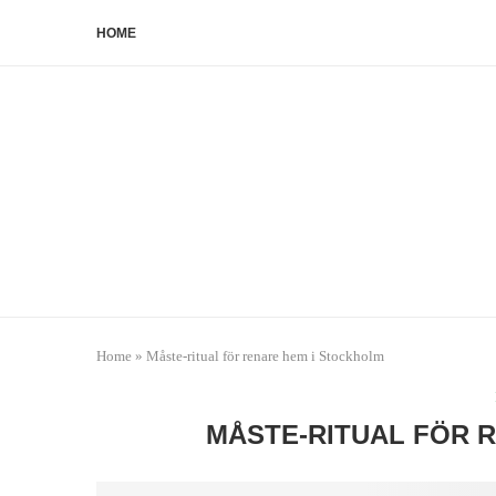
HOME
Home
»
Måste-ritual för renare hem i Stockholm
MÅSTE-RITUAL FÖR 