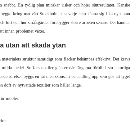
 snabbt. En tydlig plan minskar risker och höjer slutresultatet. Kanske
n byggd kring mattvätt Stockholm kan varje hem känna sig lika nytt utan
äsch luft och hur smååtgärder förebygger större arbeten senare. Det handlar
sätt innan problemet växer.
 utan att skada ytan
materialets struktur samtidigt som fläckar bekämpas effektivt. Det krävs
 milda medel. Soffans textiler glänser när färgerna förblir i sin naturliga
ade rörelser byggs en tät men skonsam behandling upp som gör att tyget
 en doft av nytvättade textilier som håller länge.
för möbler.
tion.