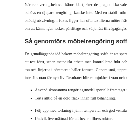
När renoveringsbehovet känns klart, sker de pragmatiska valen
behövs en djupare rengöring, kanske inte. Med en stabil ruti
onödig utsvävning. I fokus ligger hur ofta textilierna möter fr
om att känna igen tecken på slitage och välja rätt tillvägagångs
Så genomförs möbelrengöring soffa
En grundläggande idé bakom möbelrengöring soffa är att spara 
ett test först, sedan metodiskt arbete med kontrollerad fukt och
ton och linjerna i sömmarna håller formen. Genom små, upprep
inte slits utan får nytt liv. Resultatet blir en mjukhet i ytan och
Använd skonsamma rengöringsmedel speciellt framtaget 
Testa alltid på en dold fläck innan full behandling.
Följ upp med torkning i jämn temperatur och god ventila
Undvik övermättnad för att bevara fiberstrukturen.