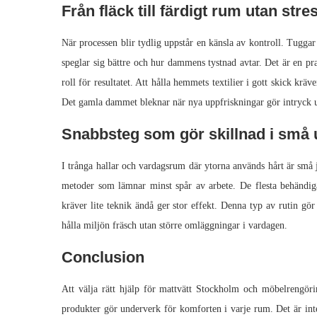
Från fläck till färdigt rum utan stre
När processen blir tydlig uppstår en känsla av kontroll. Tuggar
speglar sig bättre och hur dammens tystnad avtar. Det är en prak
roll för resultatet. Att hålla hemmets textilier i gott skick k
Det gamla dammet bleknar när nya uppfriskningar gör intryck u
Snabbsteg som gör skillnad i små
I trånga hallar och vardagsrum där ytorna används hårt är små j
metoder som lämnar minst spår av arbete. De flesta behändiga
kräver lite teknik ändå ger stor effekt. Denna typ av rutin gör 
hålla miljön fräsch utan större omläggningar i vardagen.
Conclusion
Att välja rätt hjälp för mattvätt Stockholm och möbelrengöri
produkter gör underverk för komforten i varje rum. Det är inte