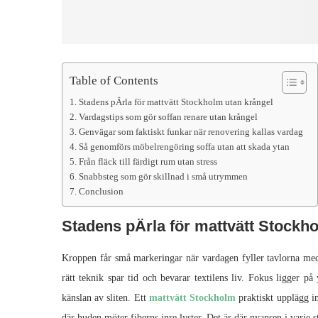
Table of Contents
Stadens pÄrla för mattvätt Stockholm utan krångel
Vardagstips som gör soffan renare utan krångel
Genvägar som faktiskt funkar när renovering kallas vardag
Så genomförs möbelrengöring soffa utan att skada ytan
Från fläck till färdigt rum utan stress
Snabbsteg som gör skillnad i små utrymmen
Conclusion
Stadens pÄrla för mattvätt Stockh
Kroppen får små markeringar när vardagen fyller tavlorna med
rätt teknik spar tid och bevarar textilens liv. Fokus ligger p
känslan av sliten. Ett
mattvätt Stockholm
praktiskt upplägg i
där huden möter fiberns inre lyster. Det är där nyansen i varje st