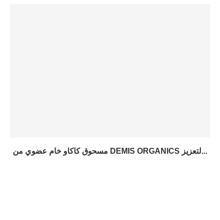
مسحوق كاكاو خام عضوي من DEMIS ORGANICS لتعزيز...