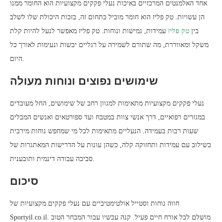
אחד האלמנטים המרכזיים באיכות נעלי פקקים מקצועיות הוא החומר ממנו
הן עשויות. טק פליז הוא חומר מוביל בתחום זה, בזכות היכולת שלו לשלב
בין
טק פליז
עמידות, גמישות ונוחות. טק פליז מאפשר לנעל להיות קלת
משקל ומאווררת, מה שתורם לשמירה על רגליים יבשות ונעימות לאורך כל
היום.
שימושים נפוצים ונוחות מעולה
נעלי פקקים מקצועיות מתאימות למגוון רחב של שימושים, החל מעובדים
במגזרים רפואיים, דרך אנשי צוות במטבח ועד ספורטאים ואנשים המבלים
שעות רבות בעמידה. הנעליים מתאימות לכל מי שמחפש נוחות מירבית
בשילוב עם עמידות ותחזוקה קלה, כשהן עונות על הדרישות המאתגרות של
סביבה עבודה דינמית ותובענית.
סיכום
חווה נוחות וסטייל אולטימטיביים עם נעלי פקקים מקצועיות של
Sportyil.co.il. מושלם לכל אורח חיים פעיל. קנה עכשיו עבור המבחר הטוב