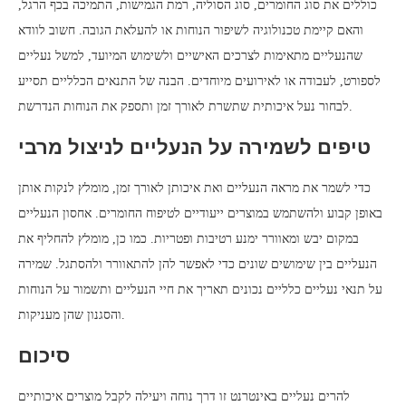
כוללים את סוג החומרים, סוג הסוליה, רמת הגמישות, התמיכה בכף הרגל,
והאם קיימת טכנולוגיה לשיפור הנוחות או להעלאת הגובה. חשוב לוודא
שהנעליים מתאימות לצרכים האישיים ולשימוש המיועד, למשל נעליים
לספורט, לעבודה או לאירועים מיוחדים. הבנה של התנאים הכלליים תסייע
לבחור נעל איכותית שתשרת לאורך זמן ותספק את הנוחות הנדרשת.
טיפים לשמירה על הנעליים לניצול מרבי
כדי לשמר את מראה הנעליים ואת איכותן לאורך זמן, מומלץ לנקות אותן
באופן קבוע ולהשתמש במוצרים ייעודיים לטיפוח החומרים. אחסון הנעליים
במקום יבש ומאוורר ימנע רטיבות ופטריות. כמו כן, מומלץ להחליף את
הנעליים בין שימושים שונים כדי לאפשר להן להתאוורר ולהסתגל. שמירה
על תנאי נעליים כלליים נכונים תאריך את חיי הנעליים ותשמור על הנוחות
והסגנון שהן מעניקות.
סיכום
להרים נעליים באינטרנט זו דרך נוחה ויעילה לקבל מוצרים איכותיים